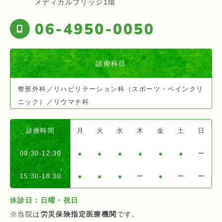
メディカルブリッジ1階
06-4950-0050
診療科目
整形外科／リハビリテーション科（スポーツ・ペインクリ
ニック）／リウマチ科
診療時間
月
火
水
木
金
土
日
09:30-12:30
●
●
●
●
●
●
ー
15:30-18:30
●
●
●
ー
●
ー
ー
休診日：日曜・祝日
※当院は
労災保険指定医療機関
です。