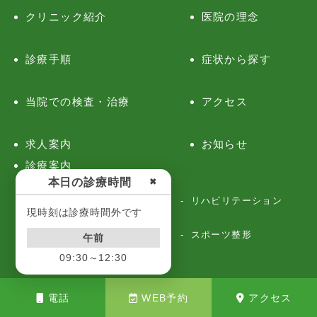
クリニック紹介
医院の理念
診療手順
症状から探す
当院での検査・治療
アクセス
求人案内
お知らせ
診療案内
本日の診療時間
✖
一般整形外科：急性期
リハビリテーション
現時刻は診療時間外です
慢性疾患（中高年・高齢者外
スポーツ整形
午前
来）
09:30～12:30
関節リウマチ
痛み治療
電話
WEB予約
アクセス