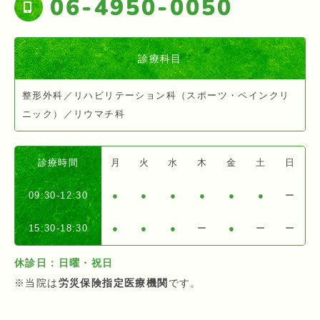
06-4950-0050
診療科目
整形外科／リハビリテーション科（スポーツ・ペインクリ
ニック）／リウマチ科
診療時間
月
火
水
木
金
土
日
09:30-12:30
●
●
●
●
●
●
ー
15:30-18:30
●
●
●
ー
●
ー
ー
休診日：日曜・祝日
※当院は
労災保険指定医療機関
です。