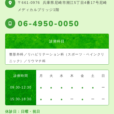
〒661-0976
兵庫県尼崎市潮江5丁目4番17号尼崎
メディカルブリッジ1階
06-4950-0050
診療科目
整形外科／リハビリテーション科（スポーツ・ペインクリ
ニック）／リウマチ科
診療時間
月
火
水
木
金
土
日
09:30-12:30
●
●
●
●
●
●
ー
15:30-18:30
●
●
●
ー
●
ー
ー
休診日：日曜・祝日