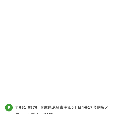
〒661-0976
兵庫県尼崎市潮江5丁目4番17号尼崎メ