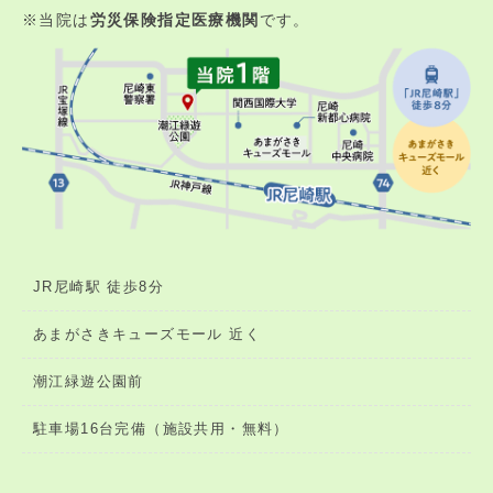
※当院は
労災保険指定医療機関
です。
JR尼崎駅 徒歩8分
あまがさきキューズモール 近く
潮江緑遊公園前
駐車場16台完備（施設共用・無料）